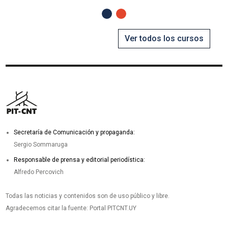
Anterior
Siguiente
Ver todos los cursos
Secretaría de Comunicación y propaganda:
Sergio Sommaruga
Responsable de prensa y editorial periodística:
Alfredo Percovich
Todas las noticias y contenidos son de uso público y libre.
Agradecemos citar la fuente: Portal PITCNT.UY