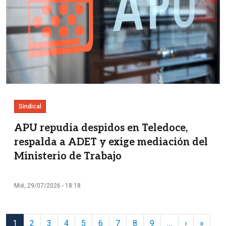
Sindical
APU repudia despidos en Teledoce,
respalda a ADET y exige mediación del
Ministerio de Trabajo
Mié, 29/07/2026 - 18:18
Paginación
Siguiente 
Última
1
2
3
4
5
6
7
8
9
…
›
»