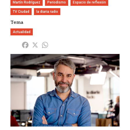
Martín Rodríguez
Periodismo
Espacio de reflexión
TV Ciudad
la diaria radio
Tema
Actualidad
Share
Facebook
X
WhatsApp
Imagen