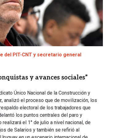
te del PIT-CNT y secretario general
onquistas y avances sociales”
ndicato Único Nacional de la Construcción y
, analizó el proceso que de movilización, los
respaldo electoral de los trabajadores que
elantó los puntos centrales del paro y
realizará el 1° de julio a nivel nacional, de
os de Salarios y también se refirió al
 Uruguay en un escenario internacional de