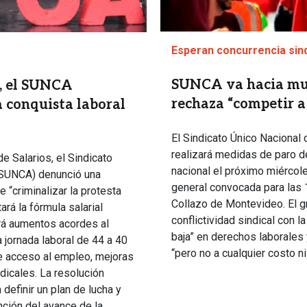
Esperan concurrencia sind
SUNCA va hacia mul
, el SUNCA
rechaza “competir a 
 conquista laboral
El Sindicato Único Nacional
realizará medidas de paro de
e Salarios, el Sindicato
nacional el próximo miércol
(SUNCA) denunció una
general convocada para las 
 “criminalizar la protesta
Collazo de Montevideo. El g
ará la fórmula salarial
conflictividad sindical con l
rá aumentos acordes al
baja” en derechos laborales 
 jornada laboral de 44 a 40
“pero no a cualquier costo n
de acceso al empleo, mejoras
dicales. La resolución
definir un plan de lucha y
ción del avance de la