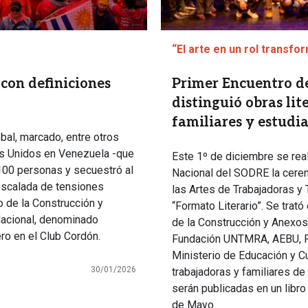
“El arte en un rol transfo
con definiciones
Primer Encuentro d
distinguió obras lite
familiares y estudi
bal, marcado, entre otros
dos Unidos en Venezuela -que
Este 1º de diciembre se real
100 personas y secuestró al
Nacional del SODRE la cere
escalada de tensiones
las Artes de Trabajadoras y 
co de la Construcción y
“Formato Literario”. Se trató
acional, denominado
de la Construcción y Anexos
ero en el Club Cordón.
Fundación UNTMRA, AEBU, F
Ministerio de Educación y Cu
30/01/2026
trabajadoras y familiares de
serán publicadas en un libro
de Mayo.