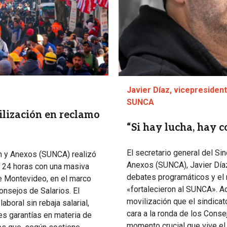
Javier Díaz, vicepresiden
SUNCA
lización en reclamo
“Si hay lucha, hay c
El secretario general del Si
ón y Anexos (SUNCA) realizó
Anexos (SUNCA), Javier Díaz
e 24 horas con una masiva
debates programáticos y el 
de Montevideo, en el marco
«fortalecieron al SUNCA». Ad
onsejos de Salarios. El
movilización que el sindicato 
aboral sin rebaja salarial,
cara a la ronda de los Consej
es garantías en materia de
momento crucial que vive el