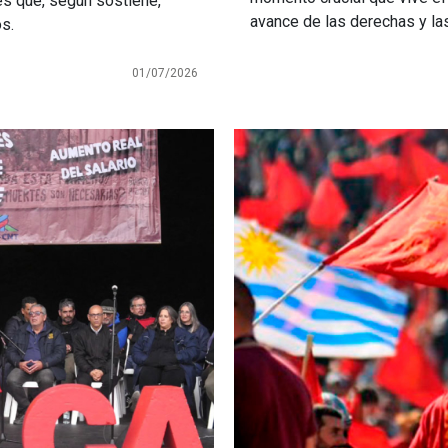
s que, según sostiene,
avance de las derechas y la
s.
01/07/2026
Imagen