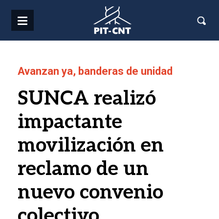
Pasar al contenido principal
Avanzan ya, banderas de unidad
SUNCA realizó
impactante
movilización en
reclamo de un
nuevo convenio
colectivo