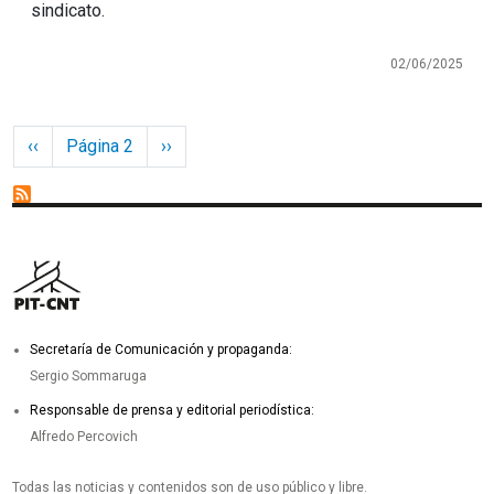
sindicato.
02/06/2025
Paginación
Página anterior
Siguiente página
‹‹
Página 2
››
Secretaría de Comunicación y propaganda:
Sergio Sommaruga
Responsable de prensa y editorial periodística:
Alfredo Percovich
Todas las noticias y contenidos son de uso público y libre.