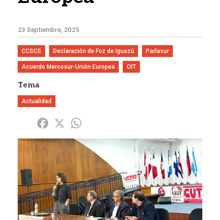
23 Septiembre, 2025
CCSCS
Declaración de Foz de Iguazú
Parlasur
Acuerdo Mercosur-Unión Europea
OIT
Tema
Actualidad
Share
Facebook
X
WhatsApp
Imagen