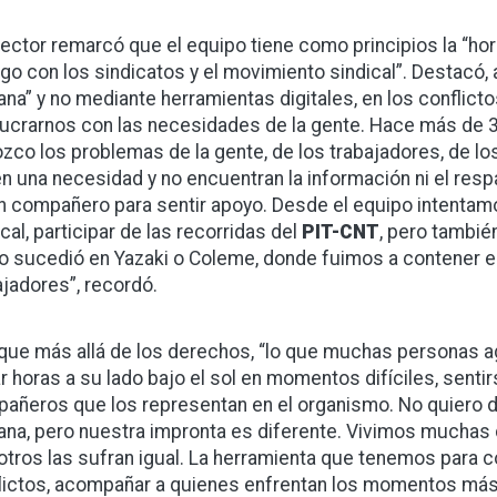
irector remarcó que el equipo tiene como principios la “hori
ogo con los sindicatos y el movimiento sindical”. Destacó,
na” y no mediante herramientas digitales, en los conflicto
lucrarnos con las necesidades de la gente. Hace más de 30
zco los problemas de la gente, de los trabajadores, de
en una necesidad y no encuentran la información ni el re
n compañero para sentir apoyo. Desde el equipo intenta
cal, participar de las recorridas del
PIT-CNT
, pero tambié
 sucedió en Yazaki o Coleme, donde fuimos a contener e
ajadores”, recordó.
 que más allá de los derechos, “lo que muchas personas agr
r horas a su lado bajo el sol en momentos difíciles, sent
añeros que los representan en el organismo. No quiero de
na, pero nuestra impronta es diferente. Vivimos muchas
otros las sufran igual. La herramienta que tenemos para c
lictos, acompañar a quienes enfrentan los momentos más d