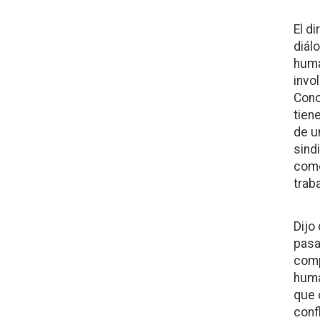
El d
diál
huma
invo
Cono
tien
de u
sindi
como
trab
Dijo
pasa
comp
huma
que 
conf