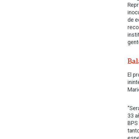
Repr
inoc
de e
reco
inst
gent
Bal
El p
inin
Mari
“Ser
33 a
BPS 
tant
espe