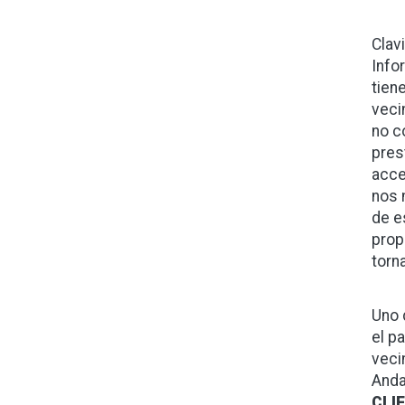
Clav
Info
tien
veci
no c
pres
acce
nos 
de e
prop
torn
Uno 
el p
veci
Anda
CLI