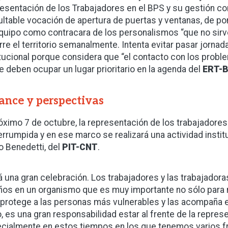
esentación de los Trabajadores en el BPS y su gestión c
ultable vocación de apertura de puertas y ventanas, de pond
quipo como contracara de los personalismos “que no sirv
rre el territorio semanalmente. Intenta evitar pasar jornad
itucional porque considera que “el contacto con los prob
e deben ocupar un lugar prioritario en la agenda del
ERT-
ance y perspectivas
róximo 7 de octubre, la representación de los trabajadores
terrumpida y en ese marco se realizará una actividad institu
o Benedetti, del
PIT-CNT
.
á una gran celebración. Los trabajadores y las trabajado
ños en un organismo que es muy importante no sólo para no
protege a las personas más vulnerables y las acompaña e
o, es una gran responsabilidad estar al frente de la repres
cialmente en estos tiempos en los que tenemos varios fr