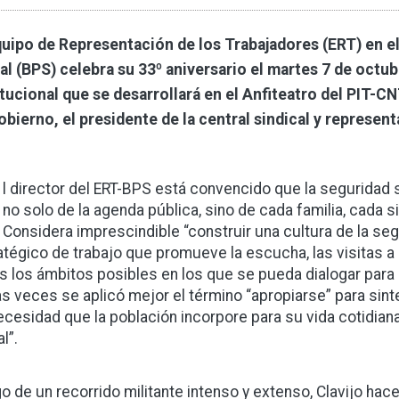
quipo de Representación de los Trabajadores (ERT) en el
al (BPS) celebra su 33º aniversario el martes 7 de octub
itucional que se desarrollará en el Anfiteatro del PIT-C
obierno, el presidente de la central sindical y represent
l director del ERT-BPS está convencido que la seguridad
no solo de la agenda pública, sino de cada familia, cada 
Considera imprescindible “construir una cultura de la segur
atégico de trabajo que promueve la escucha, las visitas a l
s los ámbitos posibles en los que se pueda dialogar para
s veces se aplicó mejor el término “apropiarse” para sintet
necesidad que la población incorpore para su vida cotidiana
l”.
o de un recorrido militante intenso y extenso, Clavijo hace