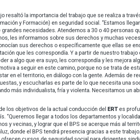
ijo resaltó la importancia del trabajo que se realiza a trav
rmación y Formación) en seguridad social. “Estamos llegan
e grandes necesidades. Atendemos a 30 o 40 personas que
nos, les informamos sobre sus derechos y muchas vece
onocían sus derechos o específicamente que ellas se enco
tación que les correspondía. Y a partir de nuestro trabajo
der a algo que era suyo, les correspondía y les mejora algo
motiva a seguir en este camino, porque no se trata de esta
star en el territorio, en diálogo con la gente. Además de 
uestas, y escucharlas es parte de lo que necesita una s
ando más individualista, fría y violenta. Necesitamos un a
de los objetivos de la actual conducción del
ERT
es profu
aís. “Queremos llegar a todos los departamentos y locali
nos y vecinas, y lograr que el BPS se acerque más al terri
luz, donde el BPS tendrá presencia gracias a este trabajo
F
ofrecen cursos de seguridad social para dirigentes sindi