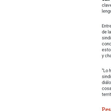
clav
leng
Entr
de l
sind
cono
esto
y cha
“Lo 
sind
diál
cosa
terr
Pes