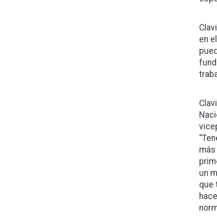
Clavi
en e
pued
fund
trab
Clav
Naci
vice
“Ten
más 
prim
un m
que 
hace
norm