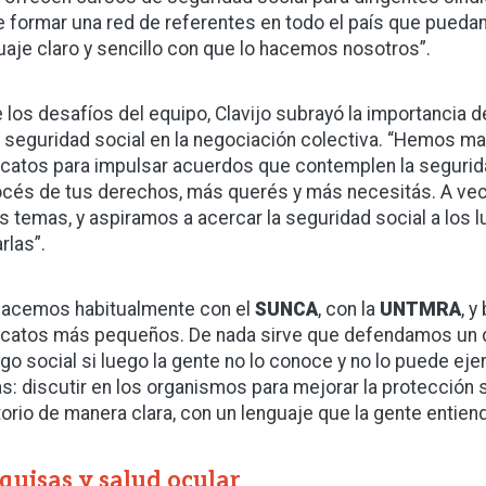
e formar una red de referentes en todo el país que pueda
uaje claro y sencillo con que lo hacemos nosotros”.
e los desafíos del equipo, Clavijo subrayó la importancia 
a seguridad social en la negociación colectiva. “Hemos 
icatos para impulsar acuerdos que contemplen la segurida
cés de tus derechos, más querés y más necesitás. A vece
s temas, y aspiramos a acercar la seguridad social a los
rlas”.
hacemos habitualmente con el
SUNCA
, con la
UNTMRA
, 
icatos más pequeños. De nada sirve que defendamos un d
ogo social si luego la gente no lo conoce y no lo puede e
s: discutir en los organismos para mejorar la protección s
itorio de manera clara, con un lenguaje que la gente entiend
quisas y salud ocular