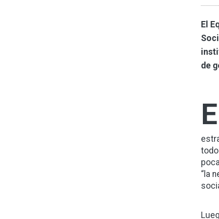
El E
Soci
inst
de g
E
estr
todo
poca
“la 
socia
Lueg