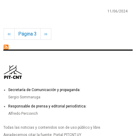
11/06/2024
Paginación
Página anterior
Siguiente página
‹‹
Página 3
››
Secretaría de Comunicación y propaganda:
Sergio Sommaruga
Responsable de prensa y editorial periodística:
Alfredo Percovich
Todas las noticias y contenidos son de uso público y libre.
Agradecemos citar la fuente: Portal PITCNT.UY