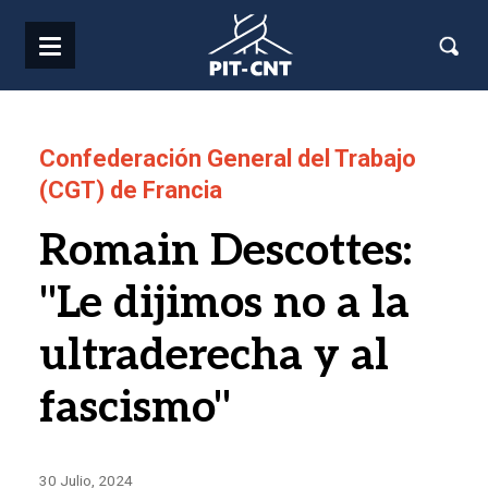
Pasar al contenido principal
Confederación General del Trabajo
(CGT) de Francia
Romain Descottes:
"Le dijimos no a la
ultraderecha y al
fascismo"
30 Julio, 2024