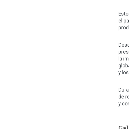
Esto
el p
prod
Desd
pres
la i
glob
y los
Dura
de r
y co
Gal