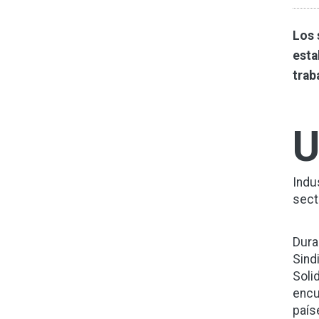
Los 
esta
trab
Indu
sect
Dura
Sind
Soli
encu
país