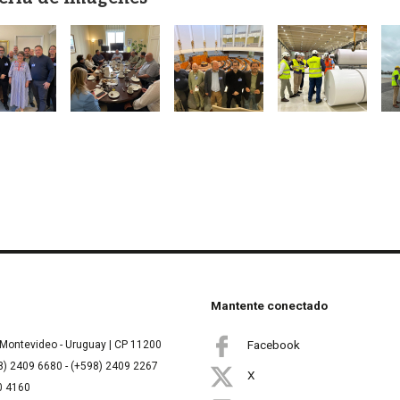
gen
Imagen
Imagen
Imagen
I
Mantente conectado
Facebook
Montevideo - Uruguay | CP 11200
8) 2409 6680 - (+598) 2409 2267
X
00 4160