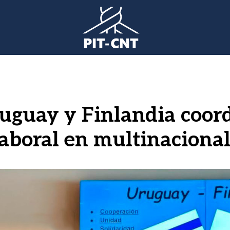
ruguay y Finlandia coor
laboral en multinaciona
gen