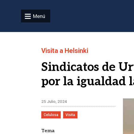
Pasar al contenido principal
Menú
Visita a Helsinki
Sindicatos de U
por la igualdad 
Ima
25 Julio, 2024
Celulosa
Visita
Tema