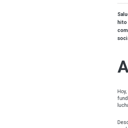
Salu
hito
comp
soci
Hoy,
fund
luch
Desd