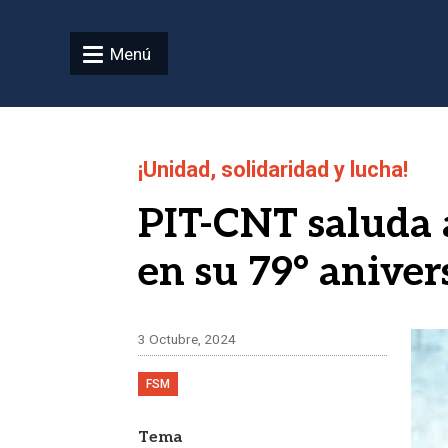
Pasar al contenido principal
Menú
¡Unidad, solidaridad y lucha!
PIT-CNT saluda 
en su 79° aniver
Ima
3 Octubre, 2024
FSM
Tema