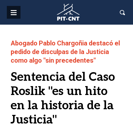
Pasar al contenido principal
Abogado Pablo Chargoñia destacó el
pedido de disculpas de la Justicia
como algo "sin precedentes"
Sentencia del Caso
Roslik "es un hito
en la historia de la
Justicia"