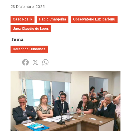
23 Diciembre, 2025
Caso Roslik
Pablo Chargoñia
Observatorio Luz Ibarburu
Juez Claudio de León.
Tema
Derechos Humanos
Share
Facebook
X
WhatsApp
Imagen