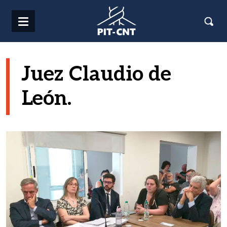
Pasar al contenido principal
Juez Claudio de
León.
Imagen