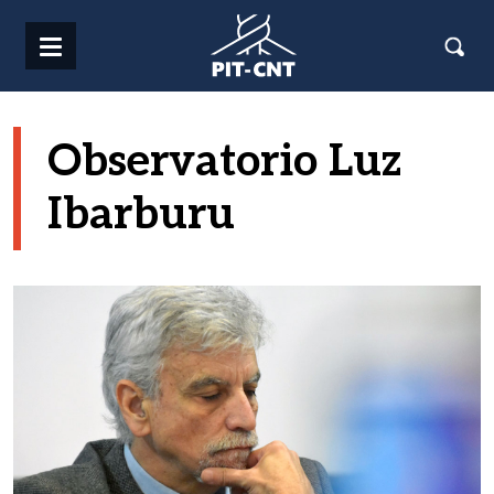
Pasar al contenido principal
Observatorio Luz
Ibarburu
Imagen