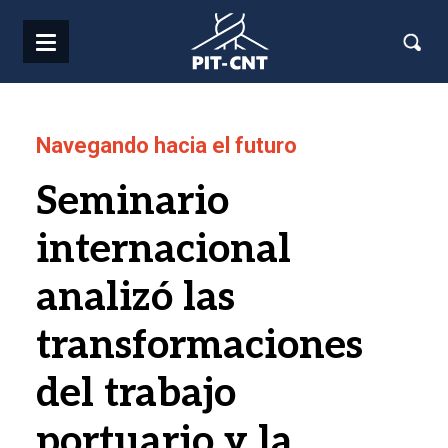
Pasar al contenido principal
Navegando hacia el futuro
Seminario
internacional
analizó las
transformaciones
del trabajo
portuario y la