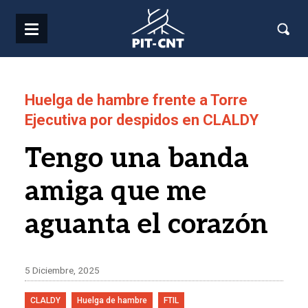
Pasar al contenido principal
Huelga de hambre frente a Torre
Ejecutiva por despidos en CLALDY
Tengo una banda
amiga que me
aguanta el corazón
5 Diciembre, 2025
CLALDY
Huelga de hambre
FTIL