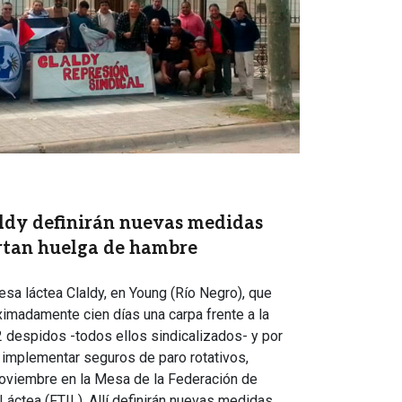
aldy definirán nuevas medidas
artan huelga de hambre
sa láctea Claldy, en Young (Río Negro), que
madamente cien días una carpa frente a la
2 despidos -todos ellos sindicalizados- y por
a implementar seguros de paro rotativos,
 noviembre en la Mesa de la Federación de
 Láctea (FTIL). Allí definirán nuevas medidas