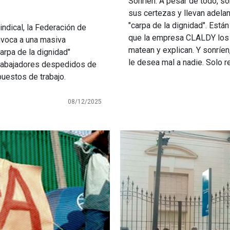
Sonríen. A pesar de todo, so
sus certezas y llevan adela
"carpa de la dignidad". Está
indical, la Federación de
que la empresa CLALDY los de
onvoca a una masiva
matean y explican. Y sonríe
arpa de la dignidad"
le desea mal a nadie. Solo r
 trabajadores despedidos de
puestos de trabajo.
08/12/2025
Imagen