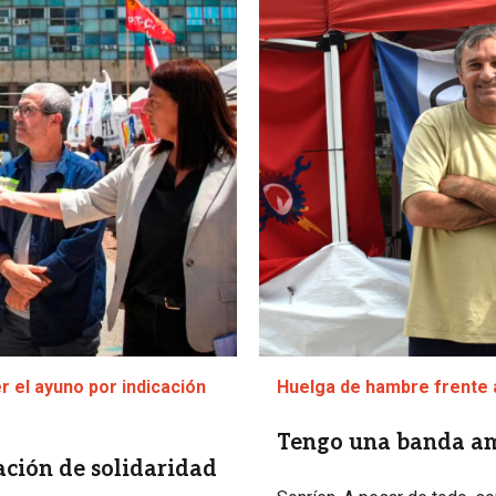
 el ayuno por indicación
Huelga de hambre frente 
Tengo una banda am
ción de solidaridad