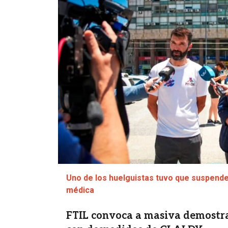
Uno de los huelguistas tuvo que suspender
médica
FTIL convoca a masiva demostra