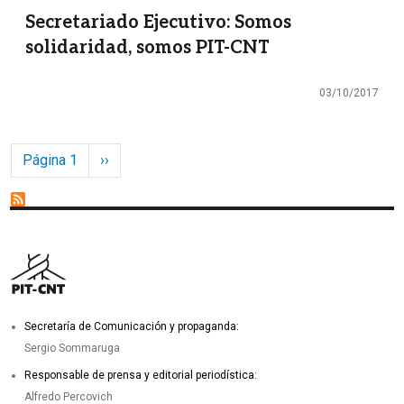
Secretariado Ejecutivo: Somos
solidaridad, somos PIT-CNT
03/10/2017
Paginación
Siguiente página
Página 1
››
Secretaría de Comunicación y propaganda:
Sergio Sommaruga
Responsable de prensa y editorial periodística:
Alfredo Percovich