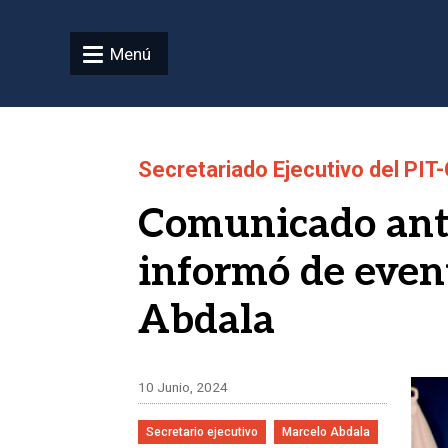
Pasar al contenido principal
Menú
Secretariado Ejecutivo del PIT
Comunicado ante 
informó de even
Abdala
Ima
10 Junio, 2024
Secretario ejecutivo
Marcelo Abdala