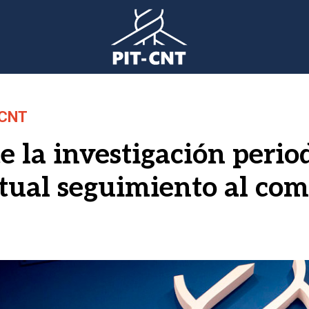
-CNT
la investigación period
tual seguimiento al co
gen