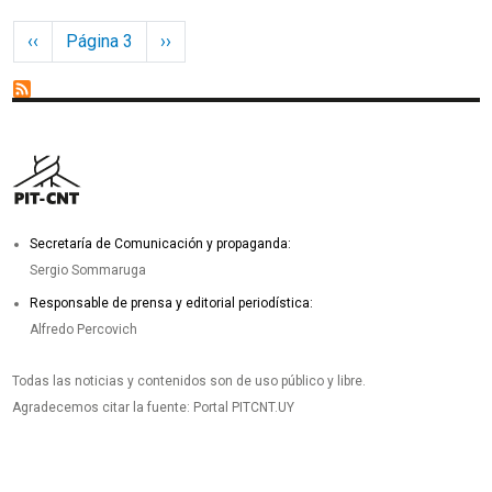
Paginación
Página anterior
Siguiente página
‹‹
Página 3
››
Secretaría de Comunicación y propaganda:
Sergio Sommaruga
Responsable de prensa y editorial periodística:
Alfredo Percovich
Todas las noticias y contenidos son de uso público y libre.
Agradecemos citar la fuente: Portal PITCNT.UY