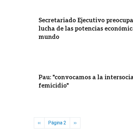
Secretariado Ejecutivo preocupa
lucha de las potencias económica
mundo
Pau: "convocamos a la intersocia
femicidio"
Paginación
Página anterior
Siguiente página
‹‹
Página 2
››