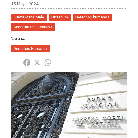
15 Mayo, 2024
Jueza Maria Melo
Dictadura
Derechos humanos
Secretariado Ejecutivo
Tema
Derechos Humanos
Share
Facebook
X
WhatsApp
Imagen