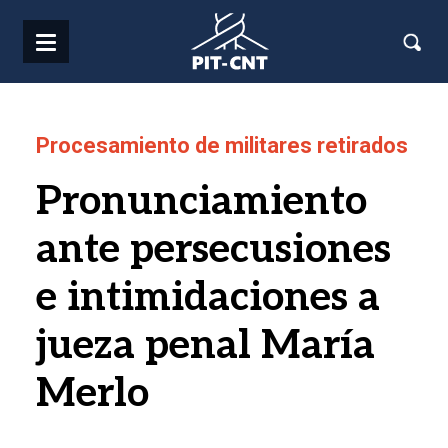
Pasar al contenido principal
Procesamiento de militares retirados
Pronunciamiento
ante persecusiones
e intimidaciones a
jueza penal María
Merlo