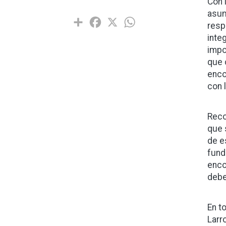
Con 
asum
Share
Facebook
X
WhatsApp
resp
inte
impo
que 
enco
con 
Reco
que 
de e
fund
enco
debe
En t
Larr