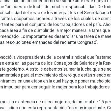
la finalidad de conocer cómo se siente ante este nuevo des
e “un puesto de lucha de mucha responsabilidad. De tod
onsabilidad del resto de los integrantes del Secretariado
grantes ocupamos lugares a través de los cuales se cump
rtantes para el conjunto de los trabajadores del país. Ah
cada área a fin de cumplir de la mejor manera la tarea que
mendado. Lo importante es desarrollar una tarea de mane
las resoluciones emanadas del reciente Congreso”.
noció la vicepresidenta de la central sindical que “esta
se está en las puerta de los Consejos de Salarios y la Ren
ste gobierno. A esto le debemos sumar la lucha que se nos
amentales para el movimiento obrero que están siendo ana
ntramos en una etapa en la cual hay que poner mucho piens
n impulsar para conseguir lo mejor para los trabajadores 
orno a la existencia de cinco mujeres, de un total de 15 pe
osa indicó que esta representación “es muy importante. C