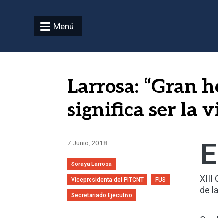
Pasar al contenido principal
Menú
Larrosa: “Gran 
significa ser la
E
7 Junio, 2018
Soraya Larrosa
XIII
Vicepresidenta del PITCNT
FUS
de l
Secretariado Ejecutivo