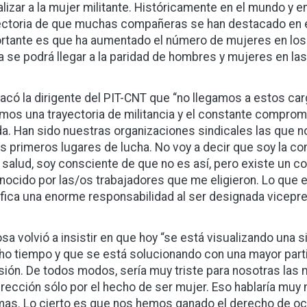
alizar a la mujer militante. Históricamente en el mundo y 
ectoria de que muchas compañeras se han destacado en el
rtante es que ha aumentado el número de mujeres en los 
a se podrá llegar a la paridad de hombres y mujeres en la
acó la dirigente del PIT-CNT que “no llegamos a estos ca
mos una trayectoria de militancia y el constante comprom
ida. Han sido nuestras organizaciones sindicales las que 
os primeros lugares de lucha. No voy a decir que soy la c
a salud, soy consciente de que no es así, pero existe un
nocido por las/os trabajadores que me eligieron. Lo que es
ifica una enorme responsabilidad al ser designada vicepre
osa volvió a insistir en que hoy “se está visualizando un
o tiempo y que se está solucionando con una mayor parti
sión. De todos modos, sería muy triste para nosotras las 
irección sólo por el hecho de ser mujer. Eso hablaría muy
as. Lo cierto es que nos hemos ganado el derecho de ocu