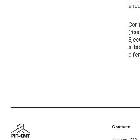
enco
Con 
(ris
Ejec
si b
dife
Contacto