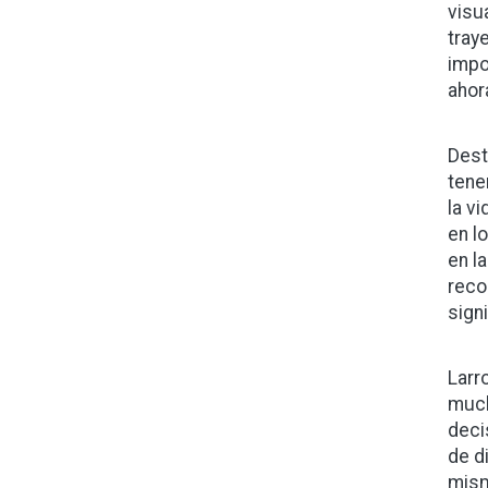
visu
tray
impo
ahor
Dest
tene
la v
en l
en l
reco
sign
Larr
much
deci
de d
mism