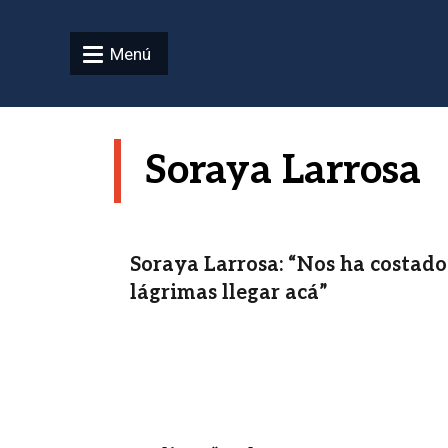
Pasar al contenido principal
Menú
Soraya Larrosa
Soraya Larrosa: “Nos ha costado
lágrimas llegar acá”