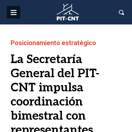
Pasar al contenido principal
Posicionamiento estratégico
La Secretaría
General del PIT-
CNT impulsa
coordinación
bimestral con
representantes