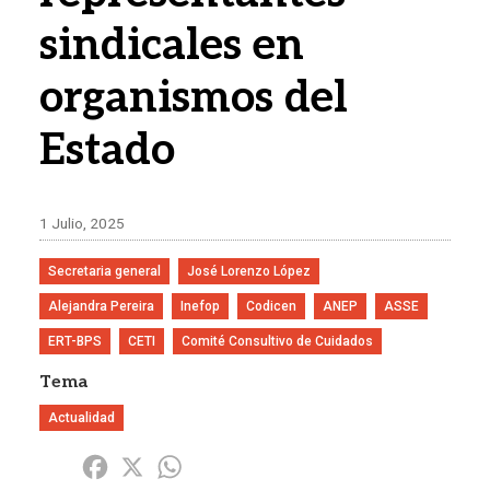
sindicales en
organismos del
Estado
1 Julio, 2025
Secretaria general
José Lorenzo López
Alejandra Pereira
Inefop
Codicen
ANEP
ASSE
ERT-BPS
CETI
Comité Consultivo de Cuidados
Tema
Actualidad
Share
Facebook
X
WhatsApp