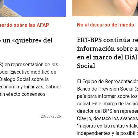
No al discurso del miedo
cuerdo sobre las AFAP
ERT-BPS continúa re
ó un «quiebre» del
información sobre 
en el marco del Diál
S) en representación de los
Social
Poder Ejecutivo modificó de
Diálogo Social sobre la
El Equipo de Representación 
Economía y Finanzas, Gabriel
Banco de Previsión Social (E
 sin efecto consensos
país para informar sobre los
social. En el marco de las ac
director del BPS en represen
23/07/2026
Clavijo, destacó los avance
“mejoras en las rentas vital
independientes y la posibili