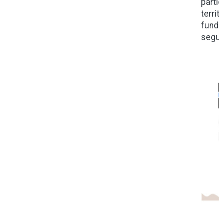
part
terr
fund
segu
Ima