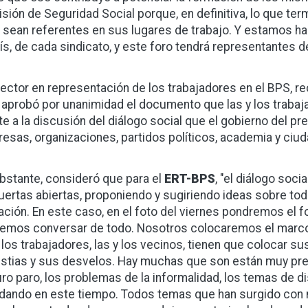
sión de Seguridad Social porque, en definitiva, lo que te
s sean referentes en sus lugares de trabajo. Y estamos h
aís, de cada sindicato, y este foro tendrá representantes de 
irector en representación de los trabajadores en el BPS, r
T
aprobó por unanimidad el documento que las y los traba
te a la discusión del diálogo social que el gobierno del pr
esas, organizaciones, partidos políticos, academia y ciu
bstante, consideró que para el
ERT-BPS
, "el diálogo soc
uertas abiertas, proponiendo y sugiriendo ideas sobre tod
ación. En este caso, en el foto del viernes pondremos el
emos conversar de todo. Nosotros colocaremos el marco y 
y los trabajadores, las y los vecinos, tienen que colocar 
stias y sus desvelos. Hay muchas que son están muy presen
ro paro, los problemas de la informalidad, los temas de d
dando en este tiempo. Todos temas que han surgido con 