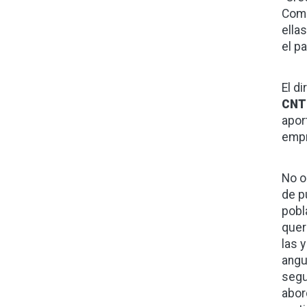
Comi
ella
el p
El d
CN
apor
empr
No o
de p
pobl
quer
las 
angu
segu
abor