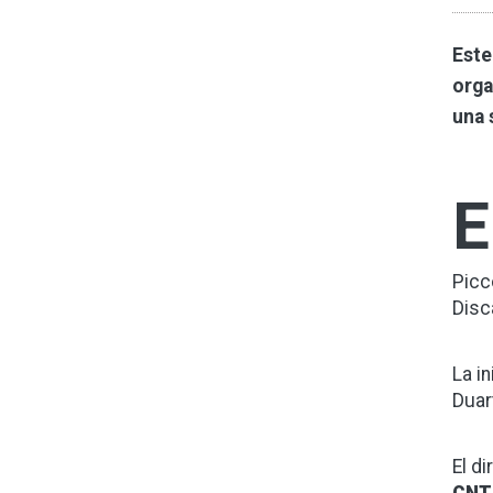
Este
orga
una 
E
Picc
Disc
La i
Duar
El d