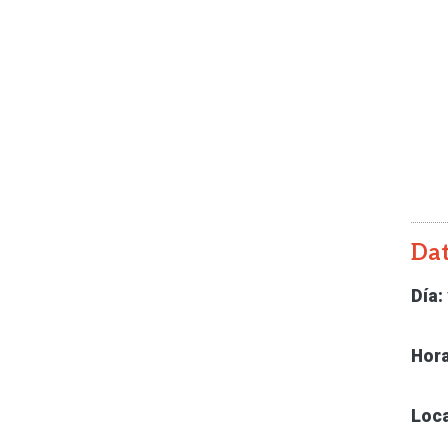
Da
Día:
Hora
Loca