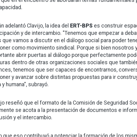
que en el encuentro se abordarán temas fundamentales pa
apacidad.
n adelantó Clavijo, la idea del
ERT-BPS
es construir espa
icipación y de intercambio. "Tenemos que empezar a deb
s que vamos a discutir en el diálogo social para poder te
oner como movimiento sindical. Porque si bien nosotros
rtante abrir puertas al diálogo porque perfectamente po
uras dentro de otras organizaciones sociales que también 
nces, tenemos que ser capaces de encontrarnos, convers
oner y avanzar sobre distintas propuestas para ir constru
a y humana", subrayó.
ijo reseñó que el formato de la Comisión de Seguridad Soc
mente se acota a la presentación de documentos e informe
usión y el intercambio.
o que eso contribuyó a potenciar la formación de los m