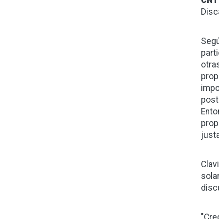
CNT
Disc
Segú
part
otra
prop
impo
post
Ento
prop
just
Clav
sola
disc
"Cre