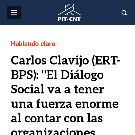
Pasar al contenido principal
Hablando claro
Carlos Clavijo (ERT-
BPS): "El Diálogo
Social va a tener
una fuerza enorme
al contar con las
organizaciones