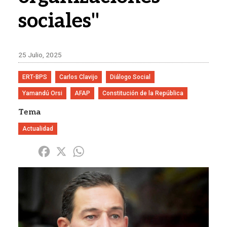
sociales"
25 Julio, 2025
ERT-BPS
Carlos Clavijo
Diálogo Social
Yamandú Orsi
AFAP
Constitución de la República
Tema
Actualidad
Share
Facebook
X
WhatsApp
Imagen