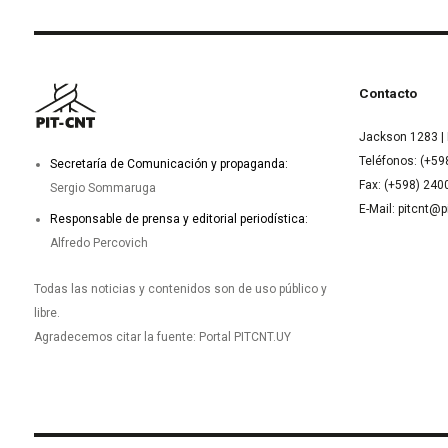
Contacto
Jackson 1283 | 
Teléfonos: (+59
Secretaría de Comunicación y propaganda:
Fax: (+598) 24
Sergio Sommaruga
E-Mail: pitcnt@p
Responsable de prensa y editorial periodística:
Alfredo Percovich
Todas las noticias y contenidos son de uso público y
libre.
Agradecemos citar la fuente: Portal PITCNT.UY