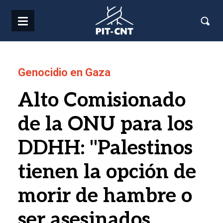
Pasar al contenido principal
Genocidio en Gaza
Alto Comisionado
de la ONU para los
DDHH: "Palestinos
tienen la opción de
morir de hambre o
ser asesinados