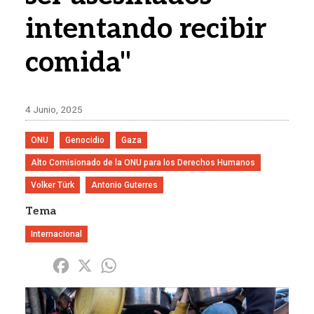
intentando recibir
comida"
4 Junio, 2025
ONU
Genocidio
Gaza
Alto Comisionado de la ONU para los Derechos Humanos
Volker Türk
Antonio Guterres
Tema
Internacional
Share
Facebook
X
WhatsApp
Imagen