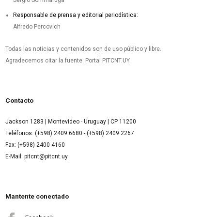
Sergio Sommaruga
Responsable de prensa y editorial periodística:
Alfredo Percovich
Todas las noticias y contenidos son de uso público y libre.
Agradecemos citar la fuente: Portal PITCNT.UY
Contacto
Jackson 1283 | Montevideo - Uruguay | CP 11200
Teléfonos: (+598) 2409 6680 - (+598) 2409 2267
Fax: (+598) 2400 4160
E-Mail: pitcnt@pitcnt.uy
Mantente conectado