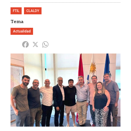
FTIL
CLALDY
Tema
Actualidad
Share
Facebook
X
WhatsApp
Imagen