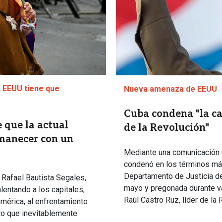
, EEUU tiene que
Nueva amenaza de EEUU
Cuba condena "la ca
 que la actual
de la Revolución"
amanecer con un
Mediante una comunicación u
condenó en los términos más
Departamento de Justicia d
, Rafael Bautista Segales,
mayo y pregonada durante va
lentando a los capitales,
Raúl Castro Ruz, líder de la
mérica, al enfrentamiento
 lo que inevitablemente