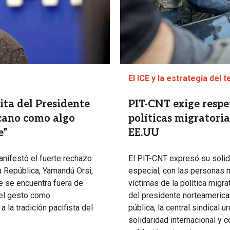
El ICE y la estrategia del t
ita del Presidente
PIT-CNT exige respe
cano como algo
políticas migratoria
e”
EE.UU
anifestó el fuerte rechazo
El PIT-CNT expresó su solid
a República, Yamandú Orsi,
especial, con las personas 
e se encuentra fuera de
víctimas de la política migra
ó el gesto como
del presidente norteamerica
 la tradición pacifista del
pública, la central sindical
solidaridad internacional y c