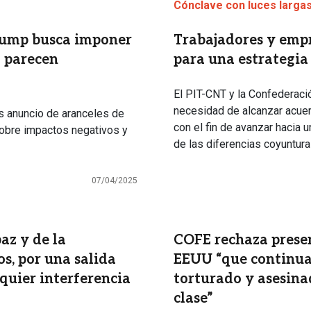
Cónclave con luces larga
rump busca imponer
Trabajadores y empr
o parecen
para una estrategia
El PIT-CNT y la Confederació
necesidad de alcanzar acuer
s anuncio de aranceles de
con el fin de avanzar hacia u
sobre impactos negativos y
de las diferencias coyuntur
07/04/2025
az y de la
COFE rechaza presen
s, por una salida
EEUU “que continua
quier interferencia
torturado y asesina
clase”