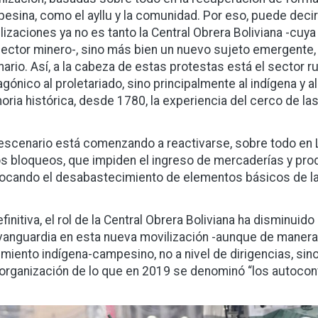
esina, como el ayllu y la comunidad. Por eso, puede deci
lizaciones ya no es tanto la Central Obrera Boliviana -cu
sector minero-, sino más bien un nuevo sujeto emergente,
inario. Así, a la cabeza de estas protestas está el sector 
agónico al proletariado, sino principalmente al indígena y
ria histórica, desde 1780, la experiencia del cerco de la
escenario está comenzando a reactivarse, sobre todo en 
os bloqueos, que impiden el ingreso de mercaderías y pro
ocando el desabastecimiento de elementos básicos de la 
efinitiva, el rol de la Central Obrera Boliviana ha disminui
vanguardia en esta nueva movilización -aunque de manera 
miento indígena-campesino, no a nivel de dirigencias, si
organización de lo que en 2019 se denominó “los autoco
gen