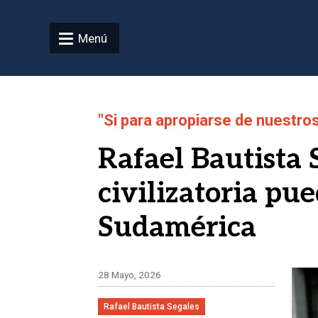
Pasar al contenido principal
Menú
"Si para apropiarse de nuestro
Rafael Bautista 
civilizatoria p
Sudamérica
Ima
28 Mayo, 2026
Rafael Bautista Segales