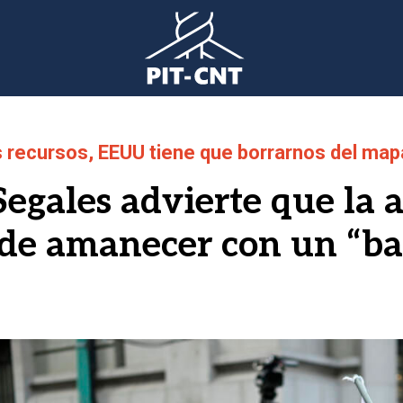
s recursos, EEUU tiene que borrarnos del mapa
Segales advierte que la a
uede amanecer con un “ba
gen