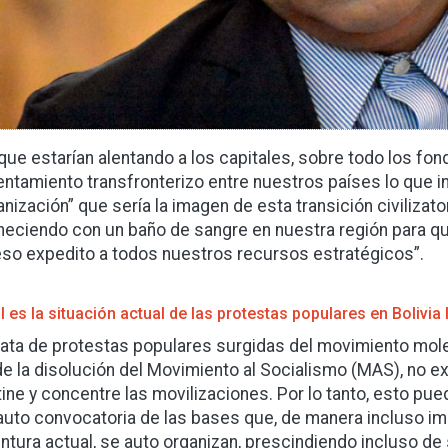
 que estarían alentando a los capitales, sobre todo los fo
entamiento transfronterizo entre nuestros países lo que in
anización” que sería la imagen de esta transición civilizator
eciendo con un baño de sangre en nuestra región para qu
so expedito a todos nuestros recursos estratégicos”.
l es la situación actual de las protestas populares en Bolivi
rata de protestas populares surgidas del movimiento mol
e la disolución del Movimiento al Socialismo (MAS), no exi
tine y concentre las movilizaciones. Por lo tanto, esto pu
auto convocatoria de las bases que, de manera incluso imp
ntura actual, se auto organizan, prescindiendo incluso de 