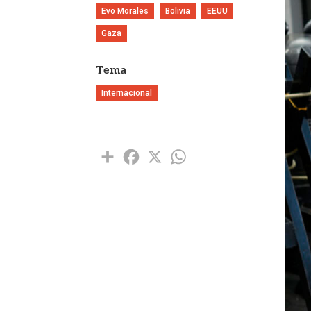
Evo Morales
Bolivia
EEUU
Gaza
Tema
Internacional
Share
Facebook
X
WhatsApp