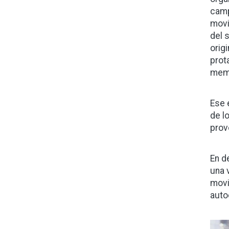
camp
movi
del 
orig
prot
memo
Ese 
de l
prov
En d
una 
movi
auto
Ima