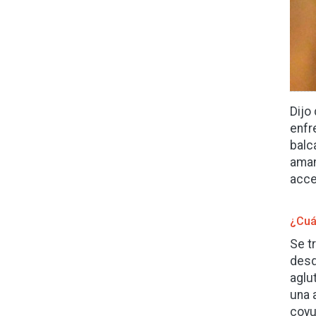
Dijo
enfr
balc
aman
acce
¿Cuá
Se t
desd
aglu
una 
coyu