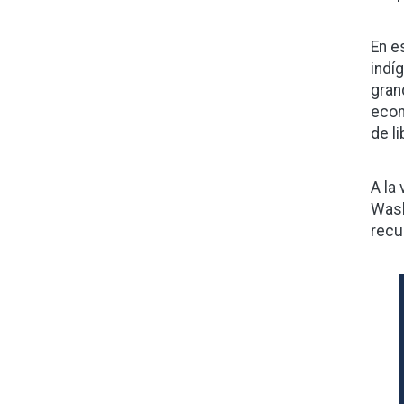
En e
indí
gran
econ
de l
A la
Wash
recu