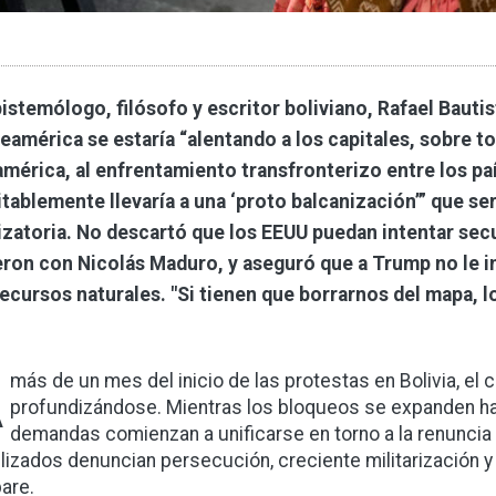
pistemólogo, filósofo y escritor boliviano, Rafael Bauti
eamérica se estaría “alentando a los capitales, sobre t
mérica, al enfrentamiento transfronterizo entre los paí
itablemente llevaría a una ‘proto balcanización’” que ser
lizatoria. No descartó que los EEUU puedan intentar sec
eron con Nicolás Maduro, y aseguró que a Trump no le i
recursos naturales. "Si tienen que borrarnos del mapa, l
A
más de un mes del inicio de las protestas en Bolivia, el c
profundizándose. Mientras los bloqueos se expanden haci
demandas comienzan a unificarse en torno a la renuncia 
lizados denuncian persecución, creciente militarización y
are.