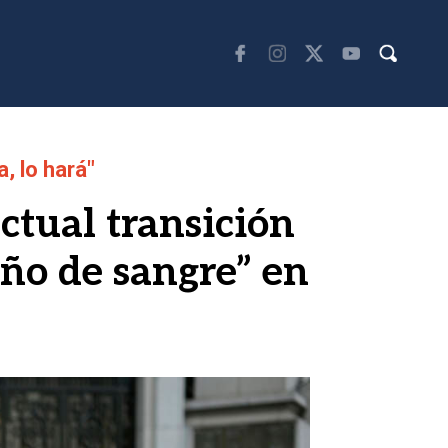
, lo hará"
ctual transición
ño de sangre” en