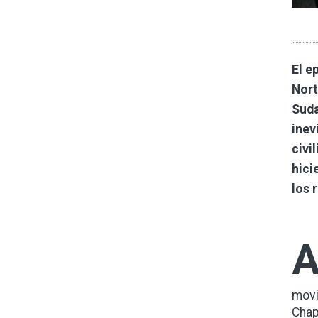
El e
Nort
Suda
inev
civi
hici
los 
movi
Chap