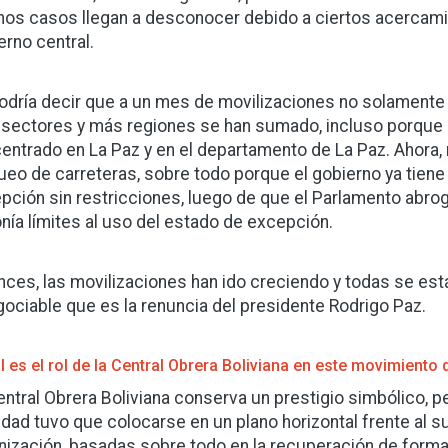
nos casos llegan a desconocer debido a ciertos acercam
erno central.
odría decir que a un mes de movilizaciones no solamente 
sectores y más regiones se han sumado, incluso porque in
entrado en La Paz y en el departamento de La Paz. Ahora,
ueo de carreteras, sobre todo porque el gobierno ya tiene
pción sin restricciones, luego de que el Parlamento abrog
nía límites al uso del estado de excepción.
nces, las movilizaciones han ido creciendo y todas se es
gociable que es la renuncia del presidente Rodrigo Paz.
 es el rol de la Central Obrera Boliviana en este movimiento 
entral Obrera Boliviana conserva un prestigio simbólico, p
idad tuvo que colocarse en un plano horizontal frente al
nización, basadas sobre todo en la recuperación de form