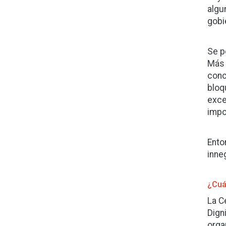
algu
gobi
Se p
Más 
conc
bloq
exce
impo
Ento
inne
¿Cuál
La C
Dign
orga