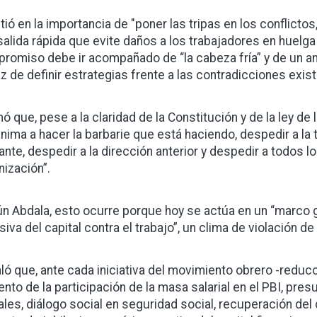
tió en la importancia de "poner las tripas en los conflictos,
salida rápida que evite daños a los trabajadores en huelg
romiso debe ir acompañado de “la cabeza fría” y de un anál
z de definir estrategias frente a las contradicciones exis
ó que, pese a la claridad de la Constitución y de la ley de l
anima a hacer la barbarie que está haciendo, despedir a la t
ante, despedir a la dirección anterior y despedir a todos l
nización”.
n Abdala, esto ocurre porque hoy se actúa en un “marco g
siva del capital contra el trabajo”, un clima de violación d
ló que, ante cada iniciativa del movimiento obrero -reducció
nto de la participación de la masa salarial en el PBI, pre
ales, diálogo social en seguridad social, recuperación del 