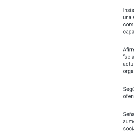
Insis
una 
comp
capa
Afirm
“se 
actu
orga
Segú
ofen
Seña
aume
soci