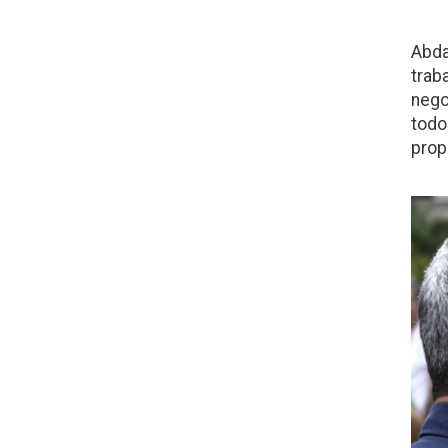
Abda
trab
nego
todo
prop
Ima