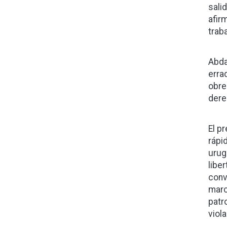
sali
afir
trab
Abda
erra
obre
dere
El p
rápi
urug
libe
conv
marc
patr
viol