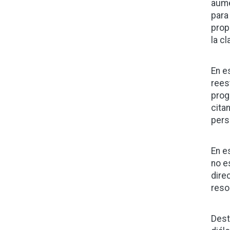
aume
para
prop
la c
En e
rees
prog
cita
pers
En e
no e
dire
reso
Dest