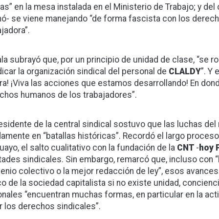
das” en la mesa instalada en el Ministerio de Trabajo; y del 
mó- se viene manejando “de forma fascista con los derec
ajadora”.
la subrayó que, por un principio de unidad de clase, “se r
dicar la organización sindical del personal de
CLALDY
”. Y 
ra! ¡Viva las acciones que estamos desarrollando! En dond
chos humanos de los trabajadores”.
residente de la central sindical sostuvo que las luchas de
damente en “batallas históricas”. Recordó el largo proces
uayo, el salto cualitativo con la fundación de la
CNT
-
hoy 
rtades sindicales. Sin embargo, remarcó que, incluso con “l
enio colectivo o la mejor redacción de ley”, esos avances
o de la sociedad capitalista si no existe unidad, concienci
onales “encuentran muchas formas, en particular en la act
ar los derechos sindicales”.