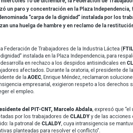
 miércoles 10 de diciembre, la Federación de Trabajador
izó un paro y concentración en la Plaza Independencia, f
 denominada “carpa de la dignidad” instalada por los t
izan una huelga de hambre y en reclamo de la restitució
a Federación de Trabajadores de la Industria Láctea (
FTI
dignidad” instalada en la Plaza Independencia, para respa
desarrolla en rechazo a los despidos antisindicales en
C
ajadores afectados. Durante la oratoria, el presidente de la
idente de la
AOEC
, Enrique Méndez, reclamaron solucione
ansigencia empresarial, exigieron respeto a los derechos 
eger el empleo.
esidente del PIT-CNT, Marcelo Abdala
, expresó que “el
tadas por los trabajadores de
CLALDY
y de las acciones
ido: la patronal de
CLALDY
, cuya intransigencia se mantu
ativas planteadas para resolver el conflicto”.