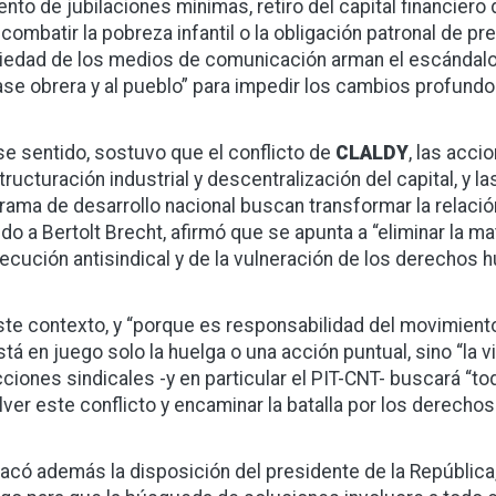
nto de jubilaciones mínimas, retiro del capital financiero
 combatir la pobreza infantil o la obligación patronal de pre
iedad de los medios de comunicación arman el escándalo”,
lase obrera y al pueblo” para impedir los cambios profundo
se sentido, sostuvo que el conflicto de
CLALDY
, las acci
tructuración industrial y descentralización del capital, y 
rama de desarrollo nacional buscan transformar la relación
ndo a Bertolt Brecht, afirmó que se apunta a “eliminar la ma
ecución antisindical y de la vulneración de los derechos 
ste contexto, y “porque es responsabilidad del movimient
stá en juego solo la huelga o una acción puntual, sino “la
cciones sindicales -y en particular el PIT-CNT- buscará “t
lver este conflicto y encaminar la batalla por los derechos
acó además la disposición del presidente de la República,