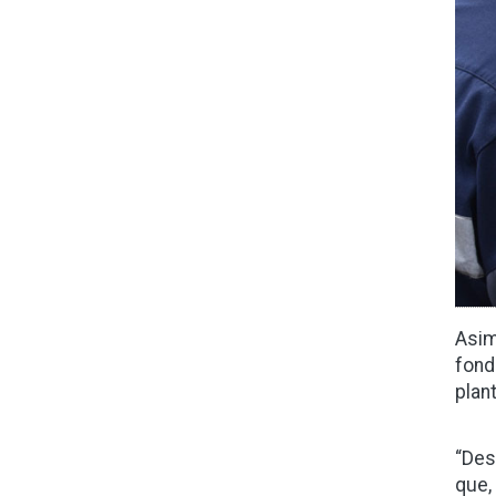
Asim
fond
plan
“Des
que,