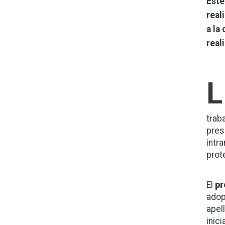
Este
real
a la
real
L
trab
pres
intr
prot
El
pr
adop
apell
inici