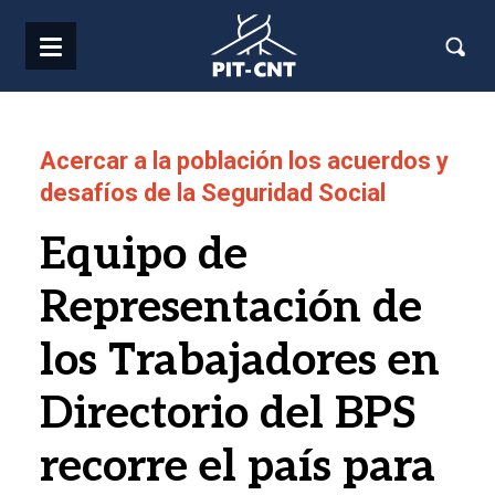
Pasar al contenido principal
Acercar a la población los acuerdos y
desafíos de la Seguridad Social
Equipo de
Representación de
los Trabajadores en
Directorio del BPS
recorre el país para