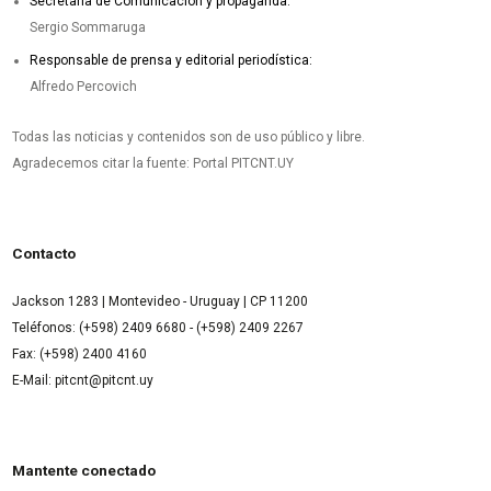
Secretaría de Comunicación y propaganda:
Sergio Sommaruga
Responsable de prensa y editorial periodística:
Alfredo Percovich
Todas las noticias y contenidos son de uso público y libre.
Agradecemos citar la fuente: Portal PITCNT.UY
Contacto
Jackson 1283 | Montevideo - Uruguay | CP 11200
Teléfonos: (+598) 2409 6680 - (+598) 2409 2267
Fax: (+598) 2400 4160
E-Mail: pitcnt@pitcnt.uy
Mantente conectado