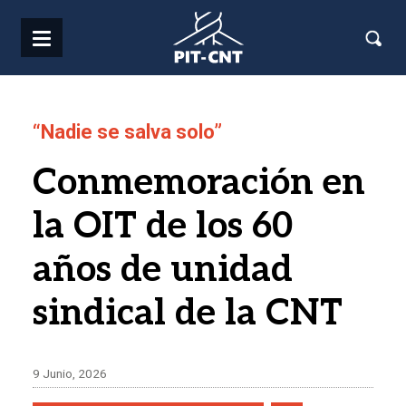
Pasar al contenido principal
“Nadie se salva solo”
Conmemoración en
la OIT de los 60
años de unidad
sindical de la CNT
9 Junio, 2026