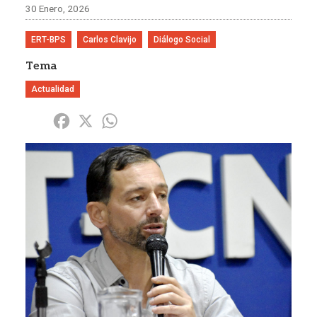
30 Enero, 2026
ERT-BPS
Carlos Clavijo
Diálogo Social
Tema
Actualidad
Share
Facebook
X
WhatsApp
Imagen