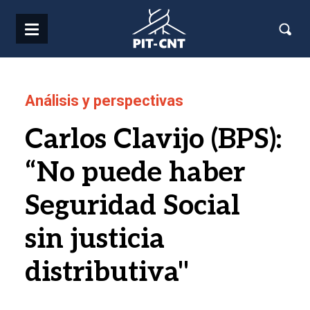
Pasar al contenido principal
Análisis y perspectivas
Carlos Clavijo (BPS):
“No puede haber
Seguridad Social
sin justicia
distributiva"