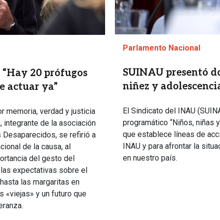
Parlamento Nacional
SUINAU presentó d
: “Hay 20 prófugos
niñez y adolescenci
de actuar ya”
El Sindicato del INAU (SUI
or memoria, verdad y justicia
programático “Niños, niñas 
 integrante de la asociación
que establece líneas de acci
Desaparecidos, se refirió a
INAU y para afrontar la sit
cional de la causa, al
en nuestro país.
ortancia del gesto del
 las expectativas sobre el
hasta las margaritas en
s «viejas» y un futuro que
eranza.