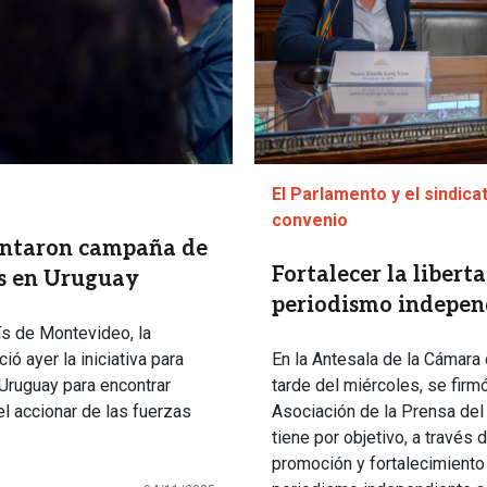
El Parlamento y el sindic
convenio
entaron campaña de
Fortalecer la libert
os en Uruguay
periodismo indepen
ís de Montevideo, la
 ayer la iniciativa para
En la Antesala de la Cámara 
 Uruguay para encontrar
tarde del miércoles, se fir
l accionar de las fuerzas
Asociación de la Prensa del
tiene por objetivo, a través 
promoción y fortalecimiento 