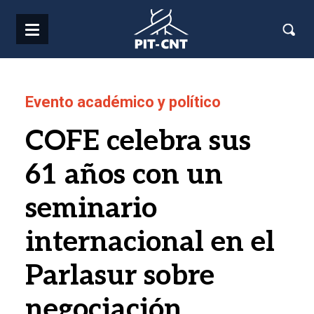
Pasar al contenido principal
Evento académico y político
COFE celebra sus
61 años con un
seminario
internacional en el
Parlasur sobre
negociación