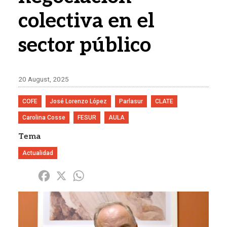
colectiva en el
sector público
20 August, 2025
COFE
José Lorenzo López
Parlasur
CLATE
Carolina Cosse
FESUR
AULA
Tema
Actualidad
Share
Facebook
X
WhatsApp
Imagen