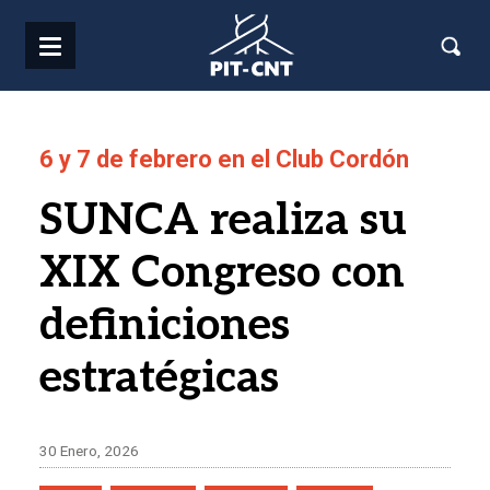
Pasar al contenido principal
6 y 7 de febrero en el Club Cordón
SUNCA realiza su
XIX Congreso con
definiciones
estratégicas
30 Enero, 2026