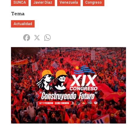
SUNCA
Javier Díaz
Venezuela
Congreso
Tema
Actualidad
Share
Facebook
X
WhatsApp
Imagen