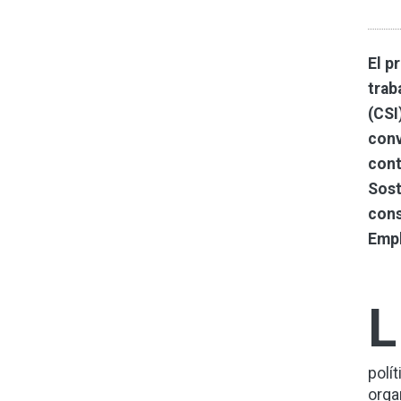
El p
trab
(CSI
conv
cont
Sost
cons
Empl
L
polí
orga