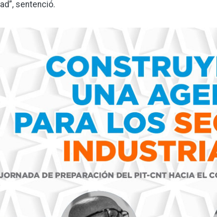
dad”, sentenció.
gen