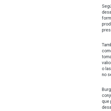
Segú
desa
form
prod
pres
Tamb
como
toma
vali
o la
no s
Burg
conj
que 
desa