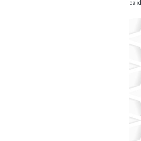
cali
Ima