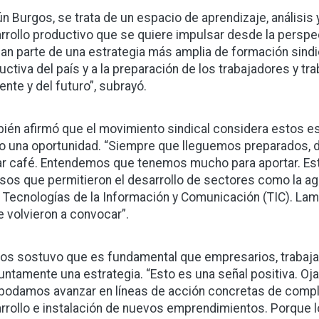
n Burgos, se trata de un espacio de aprendizaje, análisis
rrollo productivo que se quiere impulsar desde la perspec
an parte de una estrategia más amplia de formación sindic
uctiva del país y a la preparación de los trabajadores y tr
ente y del futuro”, subrayó.
ién afirmó que el movimiento sindical considera estos 
 una oportunidad. “Siempre que lleguemos preparados, de 
r café. Entendemos que tenemos mucho para aportar. Es
osos que permitieron el desarrollo de sectores como la agu
s Tecnologías de la Información y Comunicación (TIC). La
e volvieron a convocar”.
os sostuvo que es fundamental que empresarios, trabaja
untamente una estrategia. “Esto es una señal positiva. Ojal
podamos avanzar en líneas de acción concretas de comple
rrollo e instalación de nuevos emprendimientos. Porque lo