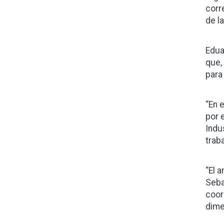
corr
de la
Edua
que,
para
“En 
por 
Indus
trab
“El 
Seba
coor
dime