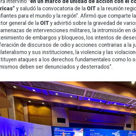
era intervino
“en un marco de unidad de acción con el co
ricas”
y saludó la convocatoria de la
OIT
a la reunión regi
fiantes para el mundo y la región”. Afirmó que comparte la
ctor general de la
OIT
y advirtió sobre la gravedad de vari
 amenazas de intervenciones militares, la intromisión en 
enimiento de embargos y bloqueos, los intentos de desest
iferación de discursos de odio y acciones contrarias a la ju
lateralismo y sus instituciones, la violencia y las violacio
tituyen ataques a los derechos fundamentales como lo son
mismos deben ser denunciados y desterrados”.
gen