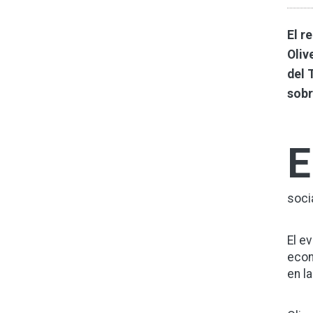
El r
Oliv
del 
sobr
E
soci
El e
econ
en la