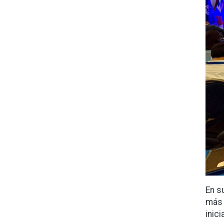
En s
más 
inic