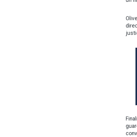
Oliv
dire
just
Fina
guar
conv