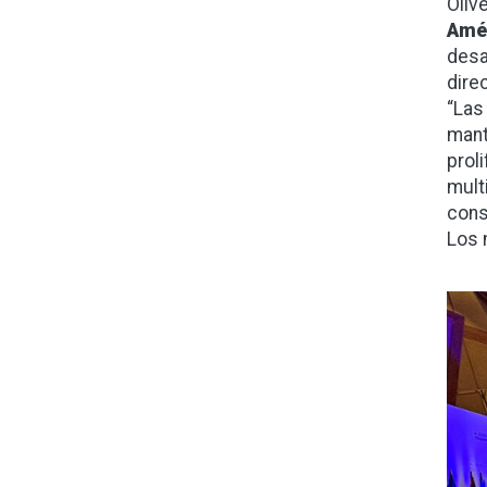
Oliv
Amé
desa
dire
“Las
mant
prol
multi
cons
Los 
Ima