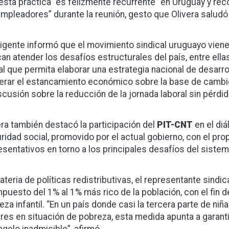
esta práctica “es felizmente recurrente” en Uruguay y rec
empleadores” durante la reunión, gesto que Olivera saludó 
irigente informó que el movimiento sindical uruguayo vie
an atender los desafíos estructurales del país, entre ella
al que permita elaborar una estrategia nacional de desarrol
erar el estancamiento económico sobre la base de cambios
iscusión sobre la reducción de la jornada laboral sin pérdi
era también destacó la participación del
PIT-CNT
en el diá
ridad social, promovido por el actual gobierno, con el pro
esentativos en torno a los principales desafíos del sistem
ateria de políticas redistributivas, el representante sindi
mpuesto del 1% al 1% más rico de la población, con el fin 
eza infantil. “En un país donde casi la tercera parte de ni
res en situación de pobreza, esta medida apunta a garantiz
agelo inadmisible”, afirmó.