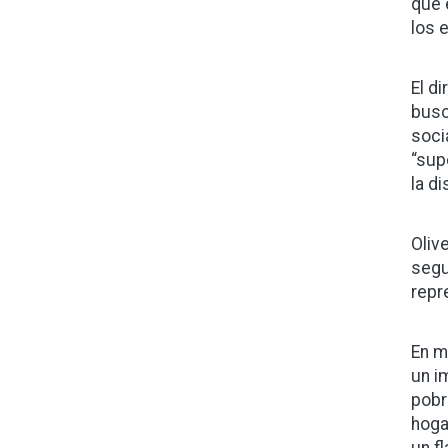
que 
los 
El d
busc
soci
“sup
la d
Oliv
segu
repr
En m
un i
pobr
hoga
un fl