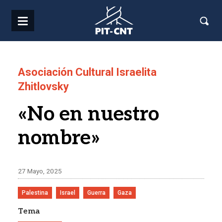
Pasar al contenido principal
Asociación Cultural Israelita
Zhitlovsky
«No en nuestro
nombre»
27 Mayo, 2025
Palestina
Israel
Guerra
Gaza
Tema