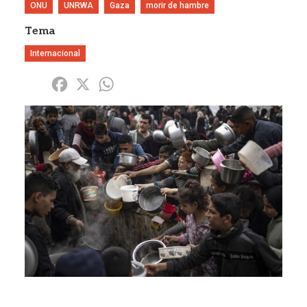
ONU
UNRWA
Gaza
morir de hambre
Tema
Internacional
Share
Facebook
X
WhatsApp
Imagen