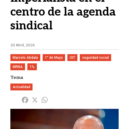
centro de la agenda
sindical
20 Abril, 2026
Marcelo Abdala
1° de Mayo
OIT
seguridad social
MRNA
1%
Tema
Actualidad
Share
Facebook
X
WhatsApp
Imagen