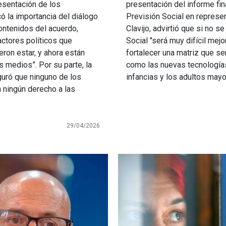
esentación de los
presentación del informe fina
có la importancia del diálogo
Previsión Social en represe
ontenidos del acuerdo,
Clavijo, advirtió que si no s
ctores políticos que
Social "será muy difícil mejor
ieron estar, y ahora están
fortalecer una matriz que se
 medios”. Por su parte, la
como las nuevas tecnologías,
guró que ninguno de los
infancias y los adultos mayo
a ningún derecho a las
29/04/2026
Imagen