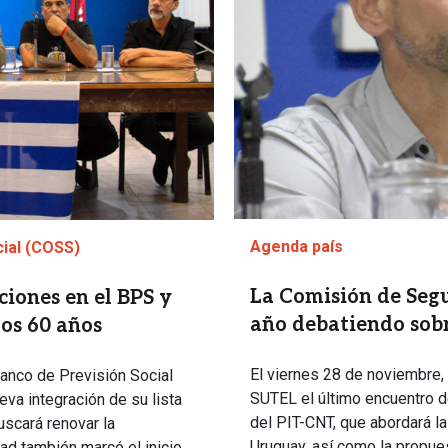
Agenda país
cial (COSS)
La Comisión de Segur
ciones en el BPS y
año debatiendo sobr
los 60 años
El viernes 28 de noviembre, 
anco de Previsión Social
SUTEL el último encuentro d
eva integración de su lista
del PIT-CNT, que abordará la 
uscará renovar la
Uruguay, así como la propues
dad también marcó el inicio