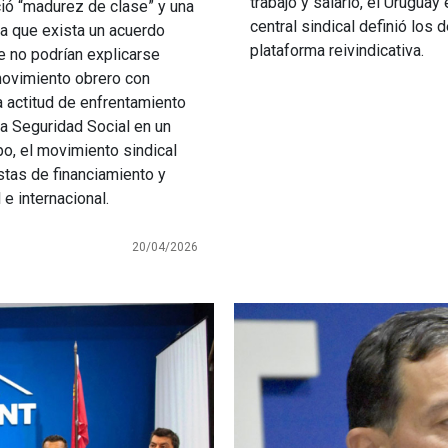
trabajo y salario, el Uruguay
ió “madurez de clase” y una
central sindical definió los 
rta que exista un acuerdo
plataforma reivindicativa.
e no podrían explicarse
 movimiento obrero con
la actitud de enfrentamiento
 la Seguridad Social en un
, el movimiento sindical
tas de financiamiento y
 e internacional.
20/04/2026
Imagen