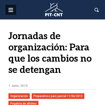
Pasar al contenido principal
Jornadas de
organización: Para
que los cambios no
se detengan
1 Junio, 2015
Organización
Preparativos paro parcial 11/06/2015
Pegatina de afiches