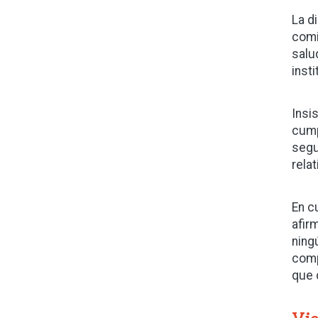
La d
comi
salu
inst
Insi
cump
segu
rela
En c
afir
ning
comp
que 