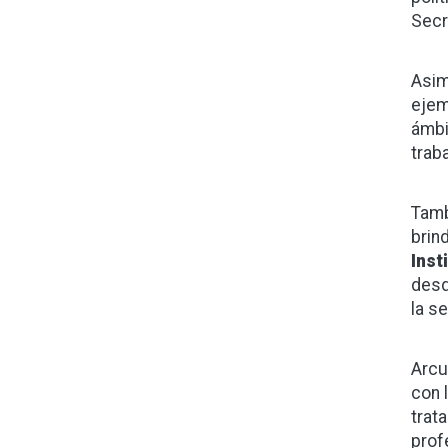
Secr
Asim
ejem
ámbi
trab
Tamb
brin
Inst
desd
la s
Arcu
con 
trat
prof