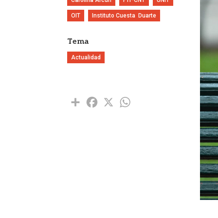
OIT
Instituto Cuesta  Duarte
Tema
Actualidad
Share
Facebook
X
WhatsApp