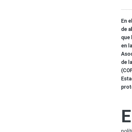
En e
de a
que 
en l
Asoc
de l
(COF
Esta
prot
E
polí