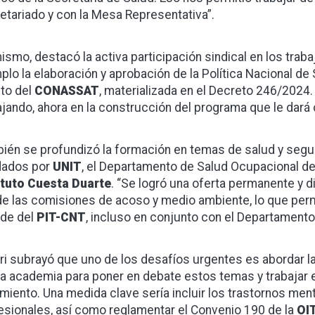
etariado y con la Mesa Representativa”.
ismo, destacó la activa participación sindical en los tra
plo la elaboración y aprobación de la Política Nacional de 
to del
CONASSAT
, materializada en el Decreto 246/2024. 
ajando, ahora en la construcción del programa que le dará c
ién se profundizó la formación en temas de salud y segur
dados por
UNIT
, el Departamento de Salud Ocupacional de
ituto Cuesta Duarte
. “Se logró una oferta permanente y d
e las comisiones de acoso y medio ambiente, lo que permi
ede del
PIT-CNT
, incluso en conjunto con el Departamento
ri subrayó que uno de los desafíos urgentes es abordar l
la academia para poner en debate estos temas y trabajar 
amiento. Una medida clave sería incluir los trastornos me
esionales, así como reglamentar el Convenio 190 de la
OI