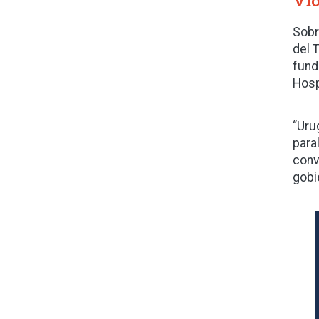
Vio
Sobr
del 
fund
Hosp
“Uru
paral
conv
gobi